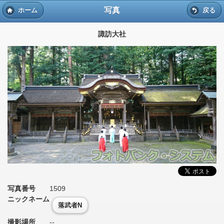
写真
ホーム
戻る
諏訪大社
写真番号
1509
ニックネーム
落武者N
撮影場所
--